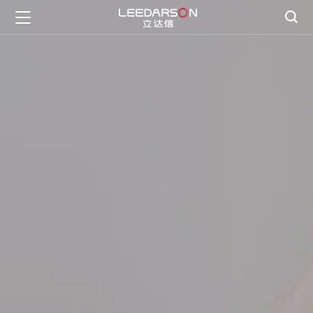

首页

智慧生活
一灯一世界

智慧管理
BB电子护眼
数字教育

创新科技
研发创新

关于BB电子
公司介绍

新闻资讯
文化理念