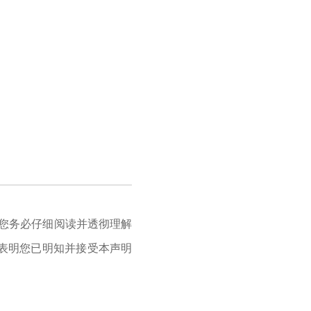




请您务必仔细阅读并透彻理解

表明您已明知并接受本声明
