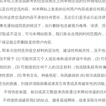
户在本站上发送或邮寄的信息或相互之间单独交流的任何领域信
以及任何交流内容。对本网站上发表的任何用户内容或者任何观
关任何这类交流的内容不承担任何责任，无论它们是否会引起诽
过事先通知或同意的情况下，自行删除包含被视为侮辱、诽谤、
可取或不适当，可与本网站联系，我们将在合理的时间范围内，
不保证能立即删除某些用户内容。
，即表示您同意所提交材料的适当性、建设性和相关性，且不包
不限于 (1) 可能对其它个人或实体构成诽谤或中伤的，(2) 
织的，(3) 可能侵犯任何个人的法定权利（包括隐私权和肖像权
质的，(5) 带有文化、种族色彩，伤风败俗的 (6) 暗示或鼓
适当的措施，扫描并清除病毒或者其它有害或具有破坏性的功能
。 不得伪造标题、标识或其它数据来伪装通过本网站传递的任
。 不得侵扰或破坏我们的站点、服务器或网络，或者采取任何