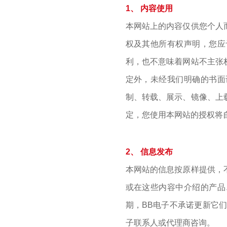
文化理念
1、 内容使用
公司动态
本网站上的内容仅供您个人
公司实力
服务支持
媒体报道
权及其他所有权声明，您应
社会责任
服务政策
利，也不意味着网站不主张
投资者关系
定外，未经我们明确的书面
联系我们
行情动态
制、转载、展示、镜像、上
人才招聘
定，您使用本网站的授权将
公司公告
人才理念
公司治理
了解更多
2、 信息发布
信息公开及投资者保护
本网站的信息按原样提供，
或在这些内容中介绍的产品
互动交流
期，BB电子不承诺更新它
联系方式
子联系人或代理商咨询。