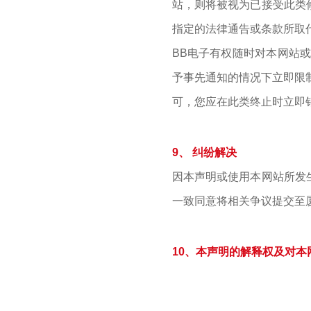
站，则将被视为已接受此类
邮编：361006
电话：86-592-3699999
指定的法律通告或条款所取
热线：400-666-1888
BB电子有权随时对本网站
邮箱：ileedarson@leedarson.com（品牌招商）
予事先通知的情况下立即限
可，您应在此类终止时立即
9、 纠纷解决
因本声明或使用本网站所发
旗下品牌
一致同意将相关争议提交至
10、本声明的解释权及对本

法律声明
|