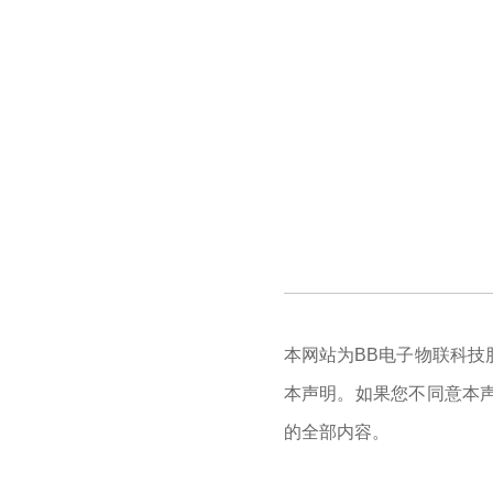
首页
智慧生活
一灯一世界
智慧管理
BB电子护眼
数字教育
创新科技
本网站为BB电子物联科技
研发创新
关于BB电子
本声明。如果您不同意本
的全部内容。
公司介绍
新闻资讯