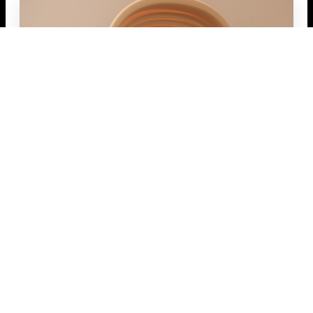

法律声明
|
BB电子萤火虫吊灯惊艳亮相“设计上海”：斩获大奖，以好
光重塑家庭情感角落
Date : 2026-03-21