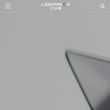

首页

智慧生活
一灯一世界

智慧管理
BB电子护眼
数字教育

创新科技
研发创新

关于BB电子
公司介绍

新闻资讯
文化理念