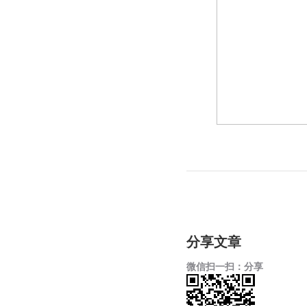
电话：86-592-3699999
热线：400-666-1888
邮箱：ileedarson@leedarson.com（品牌招商）
旗下品牌
分享文章
微信扫一扫：分享

法律声明
|