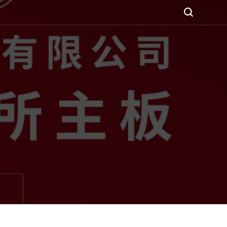





